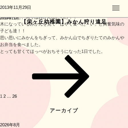
バスに乗って、牧山から海の景色を楽しんだり、様々な発見があ
投
2013年11月29日
月:
りました。
稿
到着すると、周りはみかん山だらけ！！
2013年11月
日:
【栄ヶ丘幼稚園】みかん狩り遠足
木になっているみかんを見て「はやく食べた～い」と興奮気味の
子ども達！！
思い思いにみかんをちぎって、みかん山でちぎりたてのみかんや
お弁当を食べました。
とっても甘くてほっぺがおちそうになった1日でした。
投
ペ
ペ
ペ
次
稿
ー
ー
ー
の
ナ
ジ
ジ
ジ
ペ
ビ
ー
ゲ
ジ
ー
1
2
…
26
シ
ョ
アーカイブ
ン
2026年8月