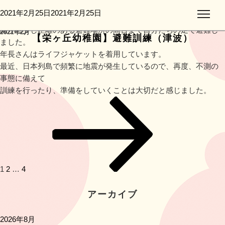
地震発生後、津波警報が発令されたことを想定して避難訓練を行
投
2021年2月25日
2021年2月25日
月:
いました。
稿
園から少し距離のある避難場所の高台まで自分たちの足で避難し
2021年2月
日:
【栄ヶ丘幼稚園】避難訓練（津波）
ました。
年長さんはライフジャケットを着用しています。
最近、日本列島で頻繁に地震が発生しているので、再度、不測の
事態に備えて
訓練を行ったり、準備をしていくことは大切だと感じました。
投
ペ
ペ
ペ
次
稿
ー
ー
ー
の
ナ
ジ
ジ
ジ
ペ
ビ
ー
ゲ
ジ
ー
1
2
…
4
シ
ョ
アーカイブ
ン
2026年8月