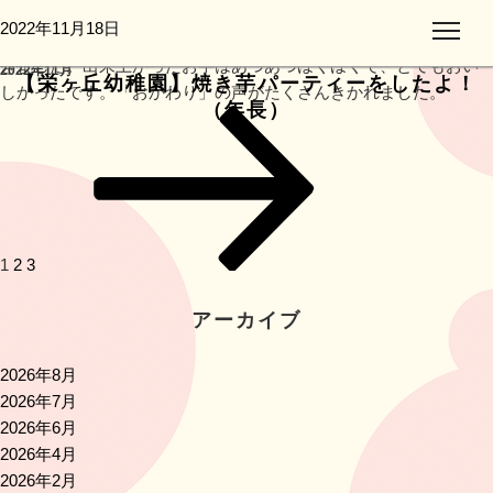
先日掘った芋で焼き芋パーティーをしました。水でお芋を洗っ
投
2022年11月18日
月:
て、新聞紙・アルミに包んだらおち葉の中でゆっくりじっくり焼
稿
きました。出来上がったお芋はあつあつほくほくで、とてもおい
2022年11月
日:
【栄ヶ丘幼稚園】焼き芋パーティーをしたよ！
しかったです。「おかわり」の声がたくさんきかれました。
（年長）
投
ペ
ペ
ペ
次
稿
ー
ー
ー
の
ナ
ジ
ジ
ジ
ペ
ビ
ー
ゲ
ジ
ー
1
2
3
シ
ョ
アーカイブ
ン
2026年8月
2026年7月
2026年6月
2026年4月
2026年2月