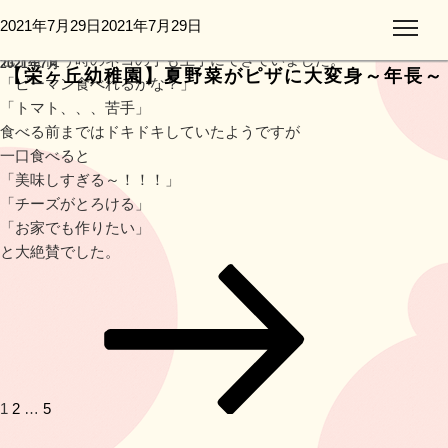
みんなで育てた夏野菜を使って《ピーマンピザ》を作りました。
投
2021年7月29日
2021年7月29日
月:
家でご飯作りのお手伝いをする子も多いみたいで
稿
包丁を使う時のネコの手も上手にできていました。
2021年7月
日:
【栄ヶ丘幼稚園】夏野菜がピザに大変身～年長～
「ピーマン食べれるかな？」
「トマト、、、苦手」
食べる前まではドキドキしていたようですが
一口食べると
「美味しすぎる～！！！」
「チーズがとろける」
「お家でも作りたい」
と大絶賛でした。
投
ペ
ペ
ペ
次
稿
ー
ー
ー
の
ナ
ジ
ジ
ジ
ペ
ビ
ー
ゲ
ジ
ー
1
2
…
5
シ
ョ