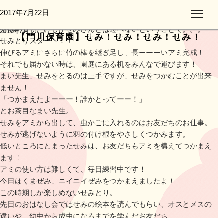
今日も園庭ではせみさんの大合唱♬
投
2017年7月22日
月:
暑さなんてなんのその！
稿
午前中、朝だけしかせみさんとは遊べないということで。。。
2017年7月
日:
【門川保育園】せみ！せみ！せみ！せみ！
せみとりスタート！！
伸びるアミにさらに竹の棒を継ぎ足し、長ーーーいアミ完成！
それでも届かない時は、園庭にある机をみんなで運びます！
まい先生、せみをとるのは上手ですが、せみをつかむことが出来
ません！
「つかまえたよーーー！誰かとってーー！」
とお茶目なまい先生。
せみをアミから出して、虫かごに入れるのはお友だちのお仕事。
せみが逃げないように羽の付け根をやさしくつかみます。
低いところにとまったせみは、お友だちもアミを構えてつかまえ
ます！
アミの使い方は難しくて、毎日練習中です！
今日はくまぜみ、ニイニイぜみをつかまえましたよ！
この時期しか楽しめないせみとり。
先日のおはなし会ではせみの絵本を読んでもらい、オスとメスの
違いや、幼虫から成虫になるまでを学んだお友だち。