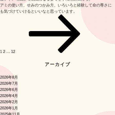
アミの使い方、せみのつかみ方、いろいろと経験して命の尊さに
も気づけていけるといいなと思っています。
投
ペ
ペ
ペ
次
稿
ー
ー
ー
の
ナ
ジ
ジ
ジ
ペ
ビ
ー
ゲ
ジ
ー
1
2
…
12
シ
ョ
アーカイブ
ン
2026年8月
2026年7月
2026年6月
2026年4月
2026年2月
2026年1月
2025年11月