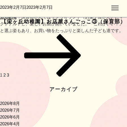
お部屋に並んだ商品を見て始まる前からワクワクが止まらない子
投
2023年2月7日
2023年2月7日
月:
ども達。お店屋さんごっこがスタートすると、欲しい商品へいち
稿
もくさん！保育部さんではサンリオランド（お菓子屋さん）にマ
2023年2月
日:
【栄ヶ丘幼稚園】お店屋さんごっこ③（保育部）
クドナルドと、楽しいお店が開いていました。「これがいい！」
と選ぶ姿もあり、お買い物をたっぷりと楽しんだ子ども達です。
投
ペ
ペ
ペ
次
稿
ー
ー
ー
の
ナ
ジ
ジ
ジ
ペ
ビ
ー
ゲ
ジ
ー
1
2
3
シ
ョ
アーカイブ
ン
2026年8月
2026年7月
2026年6月
2026年4月