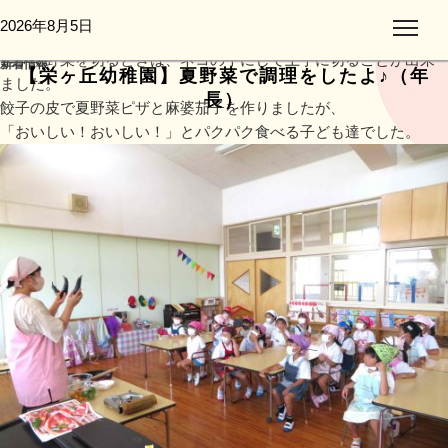
春にピーマンや、茄子の苗を植え、大きく育った野菜たち！
投
2026年8月5日
カテゴリー:
そして楽しみにしていた調理の日★
稿
包丁で野菜を切るときは、ネコの手にして上手に切ることが出来
新着情報
日:
【栄ヶ丘幼稚園】夏野菜で調理をしたよ♪（年
ました。
長）
餃子の皮で夏野菜ピザと麻婆茄子を作りましたが、
「おいしい！おいしい！」とパクパク食べる子ども達でした。