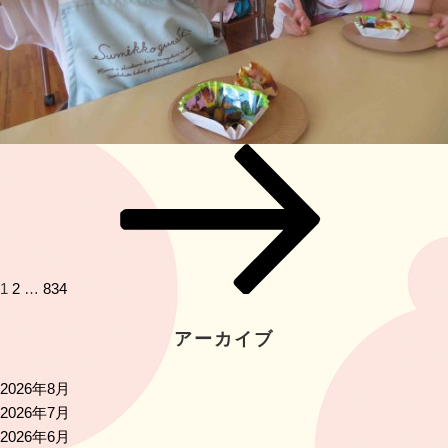
投
ペ
ペ
ペ
次
稿
ー
ー
ー
の
ナ
ジ
ジ
ジ
ペ
ビ
ー
ゲ
ジ
ー
1
2
…
834
シ
ョ
アーカイブ
ン
2026年8月
2026年7月
2026年6月